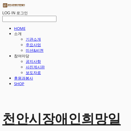
LOG IN
로그인
HOME
소개
기관소개
주요사업
미션&비젼
참여마당
공지사항
사진게시판
보도자료
후원과봉사
SHOP
천안시장애인희망일