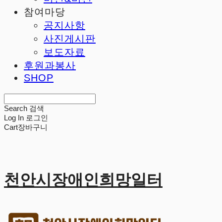
참여마당
공지사항
사진게시판
보도자료
후원과봉사
SHOP
Search
검색
Log In
로그인
Cart
장바구니
천안시장애인희망일터