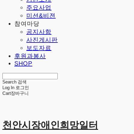
주요사업
미션&비젼
참여마당
공지사항
사진게시판
보도자료
후원과봉사
SHOP
Search
검색
Log In
로그인
Cart
장바구니
천안시장애인희망일터