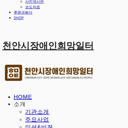
사진게시판
보도자료
후원과봉사
SHOP
천안시장애인희망일터
HOME
소개
기관소개
주요사업
미션&비젼