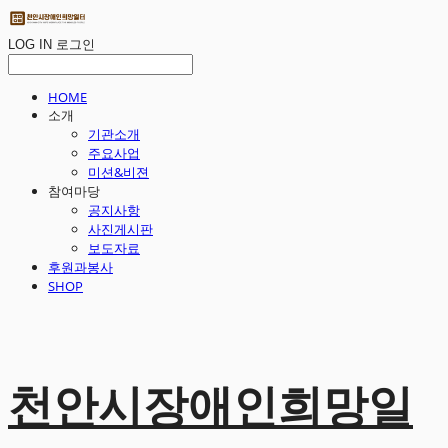
LOG IN
로그인
HOME
소개
기관소개
주요사업
미션&비젼
참여마당
공지사항
사진게시판
보도자료
후원과봉사
SHOP
천안시장애인희망일