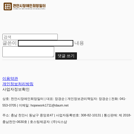
글쓴이
내용
댓글 쓰기
이용약관
개인정보처리방침
사업자정보확인
상호: 천안시장애인희망일터 | 대표: 장경순 | 개인정보관리책임자: 장경순 | 전화: 041-
553-0705 | 이메일: hopework1711@daum.net
주소: 충남 천안시 동남구 중앙로47 | 사업자등록번호:
308-82-10131
| 통신판매:
제 2018-
충남천안-0630호
| 호스팅제공자: (주)식스샵