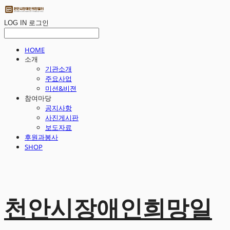
LOG IN
로그인
HOME
소개
기관소개
주요사업
미션&비젼
참여마당
공지사항
사진게시판
보도자료
후원과봉사
SHOP
천안시장애인희망일