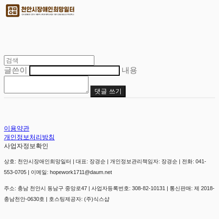
글쓴이
내용
댓글 쓰기
이용약관
개인정보처리방침
사업자정보확인
상호: 천안시장애인희망일터 | 대표: 장경순 | 개인정보관리책임자: 장경순 | 전화: 041-
553-0705 | 이메일: hopework1711@daum.net
주소: 충남 천안시 동남구 중앙로47 | 사업자등록번호:
308-82-10131
| 통신판매:
제 2018-
충남천안-0630호
| 호스팅제공자: (주)식스샵