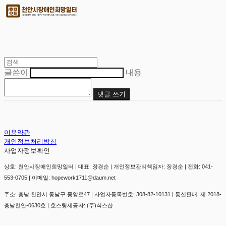
글쓴이
내용
댓글 쓰기
이용약관
개인정보처리방침
사업자정보확인
상호: 천안시장애인희망일터 | 대표: 장경순 | 개인정보관리책임자: 장경순 | 전화: 041-
553-0705 | 이메일: hopework1711@daum.net
주소: 충남 천안시 동남구 중앙로47 | 사업자등록번호:
308-82-10131
| 통신판매:
제 2018-
충남천안-0630호
| 호스팅제공자: (주)식스샵