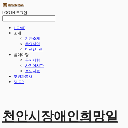
LOG IN
로그인
HOME
소개
기관소개
주요사업
미션&비젼
참여마당
공지사항
사진게시판
보도자료
후원과봉사
SHOP
천안시장애인희망일