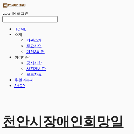
LOG IN
로그인
HOME
소개
기관소개
주요사업
미션&비젼
참여마당
공지사항
사진게시판
보도자료
후원과봉사
SHOP
천안시장애인희망일