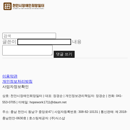
글쓴이
내용
댓글 쓰기
이용약관
개인정보처리방침
사업자정보확인
상호: 천안시장애인희망일터 | 대표: 장경순 | 개인정보관리책임자: 장경순 | 전화: 041-
553-0705 | 이메일: hopework1711@daum.net
주소: 충남 천안시 동남구 중앙로47 | 사업자등록번호:
308-82-10131
| 통신판매:
제 2018-
충남천안-0630호
| 호스팅제공자: (주)식스샵