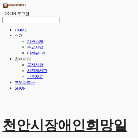
LOG IN
로그인
HOME
소개
기관소개
주요사업
미션&비젼
참여마당
공지사항
사진게시판
보도자료
후원과봉사
SHOP
천안시장애인희망일