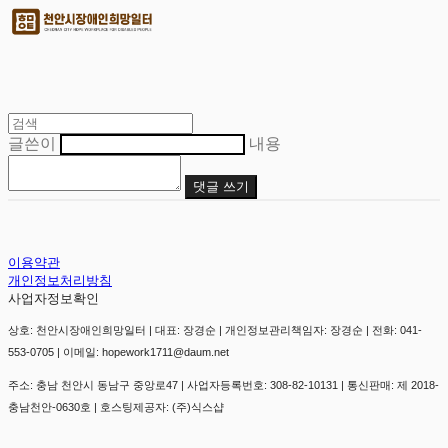
글쓴이
내용
댓글 쓰기
이용약관
개인정보처리방침
사업자정보확인
상호: 천안시장애인희망일터 | 대표: 장경순 | 개인정보관리책임자: 장경순 | 전화: 041-
553-0705 | 이메일: hopework1711@daum.net
주소: 충남 천안시 동남구 중앙로47 | 사업자등록번호:
308-82-10131
| 통신판매:
제 2018-
충남천안-0630호
| 호스팅제공자: (주)식스샵