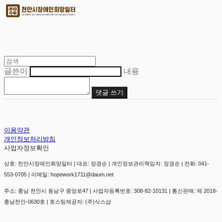
글쓴이
내용
댓글 쓰기
이용약관
개인정보처리방침
사업자정보확인
상호: 천안시장애인희망일터 | 대표: 장경순 | 개인정보관리책임자: 장경순 | 전화: 041-
553-0705 | 이메일: hopework1711@daum.net
주소: 충남 천안시 동남구 중앙로47 | 사업자등록번호:
308-82-10131
| 통신판매:
제 2018-
충남천안-0630호
| 호스팅제공자: (주)식스샵