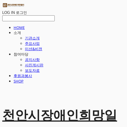
LOG IN
로그인
HOME
소개
기관소개
주요사업
미션&비젼
참여마당
공지사항
사진게시판
보도자료
후원과봉사
SHOP
천안시장애인희망일