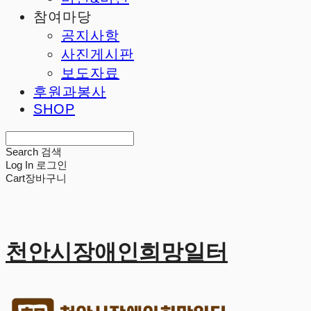
참여마당
공지사항
사진게시판
보도자료
후원과봉사
SHOP
Search
검색
Log In
로그인
Cart
장바구니
천안시장애인희망일터