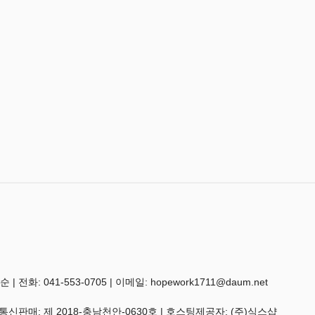
 041-553-0705 | 이메일: hopework1711@daum.net
 통신판매:
제 2018-충남천안-0630호
| 호스팅제공자: (주)식스샵