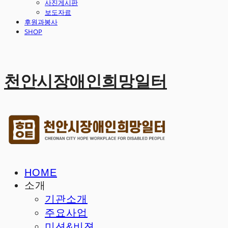
사진게시판
보도자료
후원과봉사
SHOP
천안시장애인희망일터
HOME
소개
기관소개
주요사업
미션&비젼