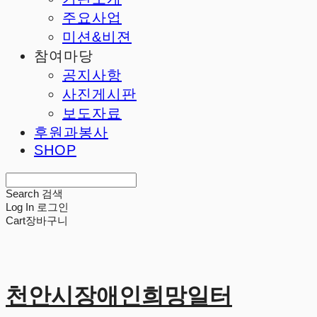
주요사업
미션&비젼
참여마당
공지사항
사진게시판
보도자료
후원과봉사
SHOP
Search
검색
Log In
로그인
Cart
장바구니
천안시장애인희망일터