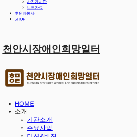
사진게시판
보도자료
후원과봉사
SHOP
천안시장애인희망일터
HOME
소개
기관소개
주요사업
미션&비젼