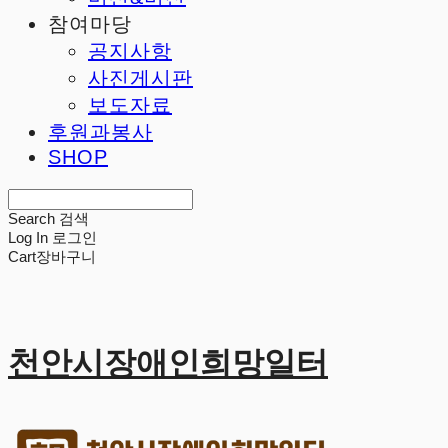
참여마당
공지사항
사진게시판
보도자료
후원과봉사
SHOP
Search
검색
Log In
로그인
Cart
장바구니
천안시장애인희망일터