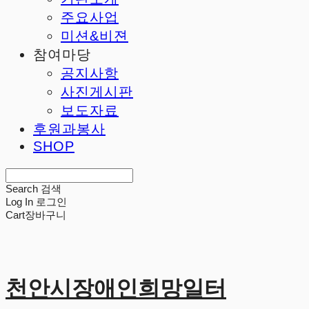
주요사업
미션&비젼
참여마당
공지사항
사진게시판
보도자료
후원과봉사
SHOP
Search
검색
Log In
로그인
Cart
장바구니
천안시장애인희망일터