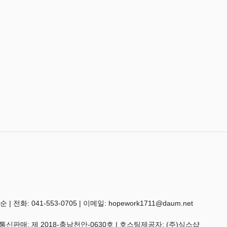
 041-553-0705 | 이메일: hopework1711@daum.net
 통신판매:
제 2018-충남천안-0630호
| 호스팅제공자: (주)식스샵