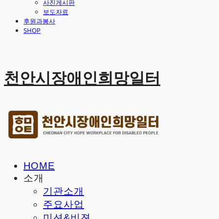
사진게시판
보도자료
후원과봉사
SHOP
천안시장애인희망일터
HOME
소개
기관소개
주요사업
미션&비젼