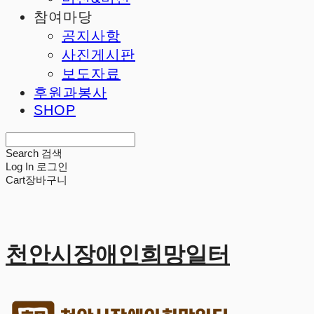
참여마당
공지사항
사진게시판
보도자료
후원과봉사
SHOP
Search
검색
Log In
로그인
Cart
장바구니
천안시장애인희망일터