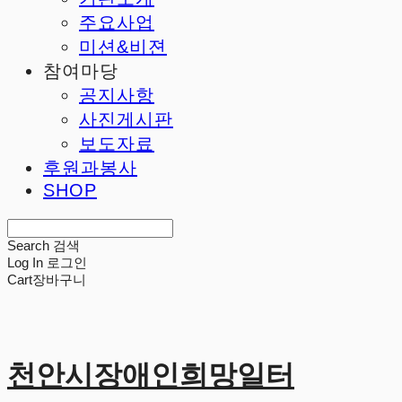
주요사업
미션&비젼
참여마당
공지사항
사진게시판
보도자료
후원과봉사
SHOP
Search
검색
Log In
로그인
Cart
장바구니
천안시장애인희망일터