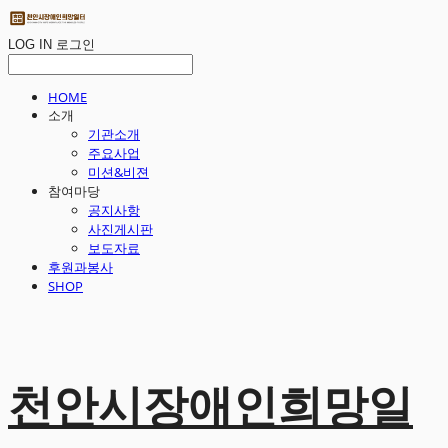
LOG IN
로그인
HOME
소개
기관소개
주요사업
미션&비젼
참여마당
공지사항
사진게시판
보도자료
후원과봉사
SHOP
천안시장애인희망일