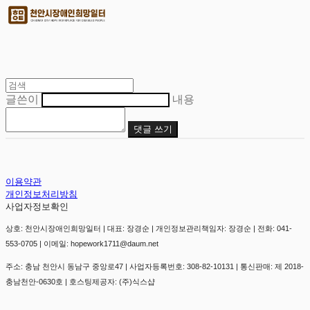
글쓴이
내용
댓글 쓰기
이용약관
개인정보처리방침
사업자정보확인
상호: 천안시장애인희망일터 | 대표: 장경순 | 개인정보관리책임자: 장경순 | 전화: 041-
553-0705 | 이메일: hopework1711@daum.net
주소: 충남 천안시 동남구 중앙로47 | 사업자등록번호:
308-82-10131
| 통신판매:
제 2018-
충남천안-0630호
| 호스팅제공자: (주)식스샵