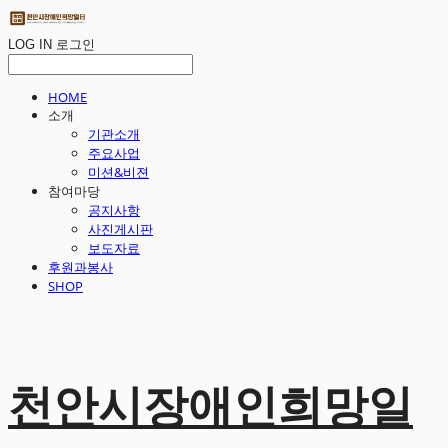
LOG IN
로그인
HOME
소개
기관소개
주요사업
미션&비젼
참여마당
공지사항
사진게시판
보도자료
후원과봉사
SHOP
천안시장애인희망일