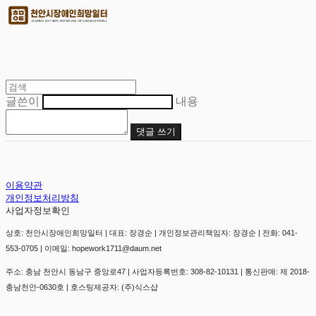
글쓴이
내용
댓글 쓰기
이용약관
개인정보처리방침
사업자정보확인
상호: 천안시장애인희망일터 | 대표: 장경순 | 개인정보관리책임자: 장경순 | 전화: 041-
553-0705 | 이메일: hopework1711@daum.net
주소: 충남 천안시 동남구 중앙로47 | 사업자등록번호:
308-82-10131
| 통신판매:
제 2018-
충남천안-0630호
| 호스팅제공자: (주)식스샵