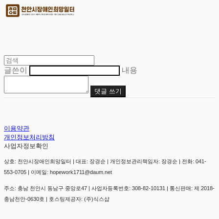
글쓴이
내용
댓글 쓰기
이용약관
개인정보처리방침
사업자정보확인
상호: 천안시장애인희망일터 | 대표: 장경순 | 개인정보관리책임자: 장경순 | 전화: 041-
553-0705 | 이메일: hopework1711@daum.net
주소: 충남 천안시 동남구 중앙로47 | 사업자등록번호:
308-82-10131
| 통신판매:
제 2018-
충남천안-0630호
| 호스팅제공자: (주)식스샵