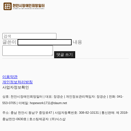
글쓴이
내용
댓글 쓰기
이용약관
개인정보처리방침
사업자정보확인
상호: 천안시장애인희망일터 | 대표: 장경순 | 개인정보관리책임자: 장경순 | 전화: 041-
553-0705 | 이메일: hopework1711@daum.net
주소: 충남 천안시 동남구 중앙로47 | 사업자등록번호:
308-82-10131
| 통신판매:
제 2018-
충남천안-0630호
| 호스팅제공자: (주)식스샵