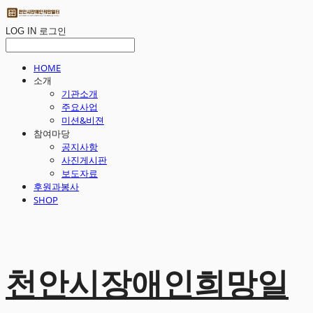
LOG IN
로그인
HOME
소개
기관소개
주요사업
미션&비젼
참여마당
공지사항
사진게시판
보도자료
후원과봉사
SHOP
천안시장애인희망일