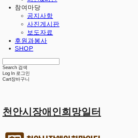
참여마당
공지사항
사진게시판
보도자료
후원과봉사
SHOP
Search
검색
Log In
로그인
Cart
장바구니
천안시장애인희망일터