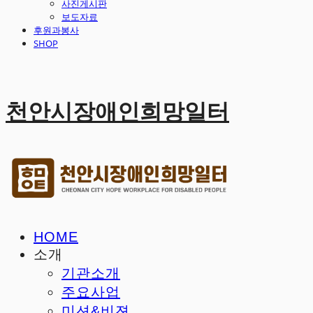
사진게시판
보도자료
후원과봉사
SHOP
천안시장애인희망일터
HOME
소개
기관소개
주요사업
미션&비젼