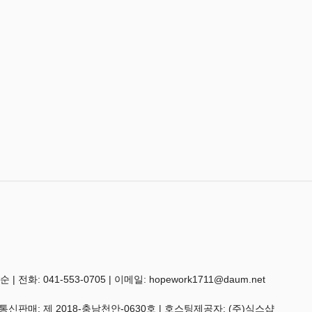
 041-553-0705 | 이메일: hopework1711@daum.net
 통신판매:
제 2018-충남천안-0630호
| 호스팅제공자: (주)식스샵