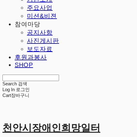
주요사업
미션&비젼
참여마당
공지사항
사진게시판
보도자료
후원과봉사
SHOP
Search
검색
Log In
로그인
Cart
장바구니
천안시장애인희망일터