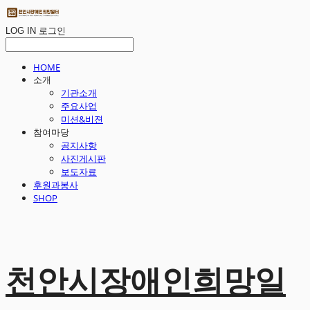
LOG IN
로그인
HOME
소개
기관소개
주요사업
미션&비젼
참여마당
공지사항
사진게시판
보도자료
후원과봉사
SHOP
천안시장애인희망일