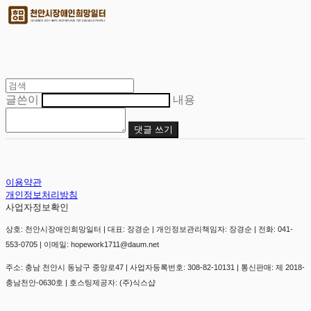
글쓴이
내용
댓글 쓰기
이용약관
개인정보처리방침
사업자정보확인
상호: 천안시장애인희망일터 | 대표: 장경순 | 개인정보관리책임자: 장경순 | 전화: 041-
553-0705 | 이메일: hopework1711@daum.net
주소: 충남 천안시 동남구 중앙로47 | 사업자등록번호:
308-82-10131
| 통신판매:
제 2018-
충남천안-0630호
| 호스팅제공자: (주)식스샵