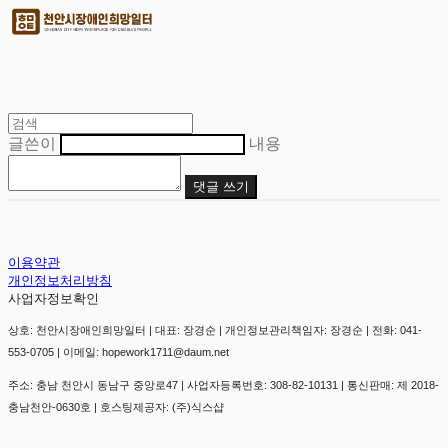
글쓴이
내용
댓글 쓰기
이용약관
개인정보처리방침
사업자정보확인
상호: 천안시장애인희망일터 | 대표: 장경순 | 개인정보관리책임자: 장경순 | 전화: 041-
553-0705 | 이메일: hopework1711@daum.net
주소: 충남 천안시 동남구 중앙로47 | 사업자등록번호:
308-82-10131
| 통신판매:
제 2018-
충남천안-0630호
| 호스팅제공자: (주)식스샵