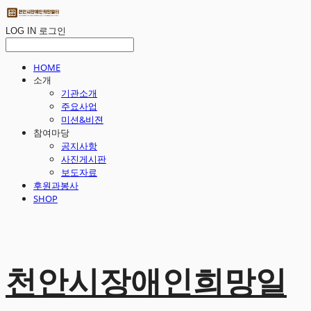
LOG IN
로그인
HOME
소개
기관소개
주요사업
미션&비젼
참여마당
공지사항
사진게시판
보도자료
후원과봉사
SHOP
천안시장애인희망일