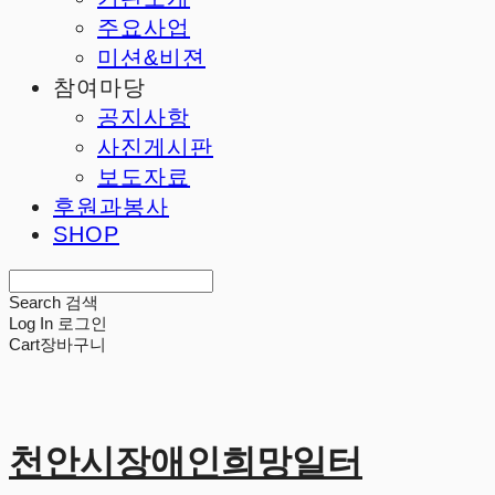
주요사업
미션&비젼
참여마당
공지사항
사진게시판
보도자료
후원과봉사
SHOP
Search
검색
Log In
로그인
Cart
장바구니
천안시장애인희망일터