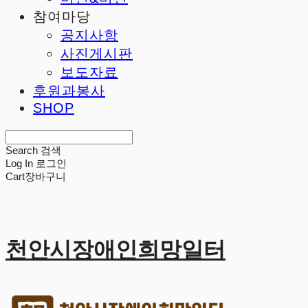
참여마당
공지사항
사진게시판
보도자료
후원과봉사
SHOP
Search
검색
Log In
로그인
Cart
장바구니
천안시장애인희망일터