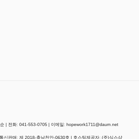
 041-553-0705 | 이메일: hopework1711@daum.net
 통신판매:
제 2018-충남천안-0630호
| 호스팅제공자: (주)식스샵