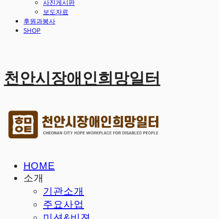
사진게시판
보도자료
후원과봉사
SHOP
천안시장애인희망일터
HOME
소개
기관소개
주요사업
미션&비젼