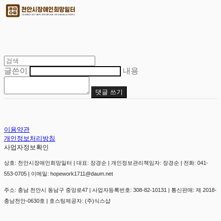
글쓴이
내용
댓글 쓰기
이용약관
개인정보처리방침
사업자정보확인
상호: 천안시장애인희망일터 | 대표: 장경순 | 개인정보관리책임자: 장경순 | 전화: 041-
553-0705 | 이메일: hopework1711@daum.net
주소: 충남 천안시 동남구 중앙로47 | 사업자등록번호:
308-82-10131
| 통신판매:
제 2018-
충남천안-0630호
| 호스팅제공자: (주)식스샵