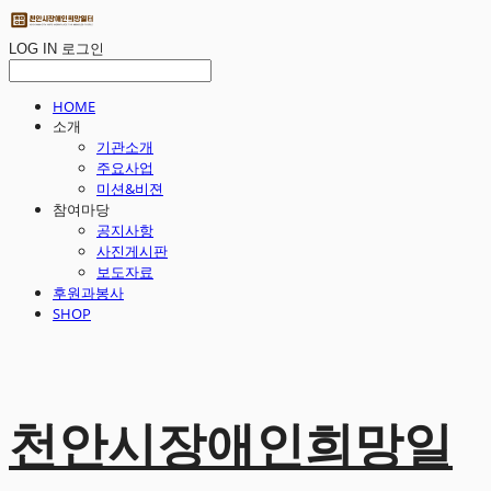
LOG IN
로그인
HOME
소개
기관소개
주요사업
미션&비젼
참여마당
공지사항
사진게시판
보도자료
후원과봉사
SHOP
천안시장애인희망일