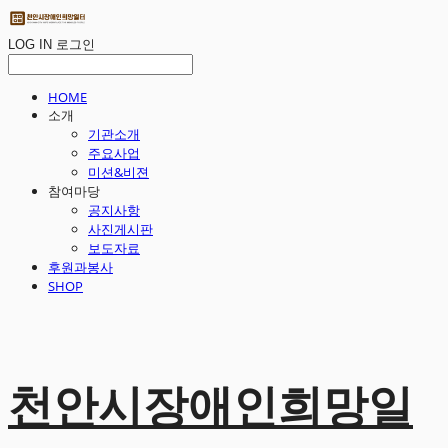
LOG IN
로그인
HOME
소개
기관소개
주요사업
미션&비젼
참여마당
공지사항
사진게시판
보도자료
후원과봉사
SHOP
천안시장애인희망일