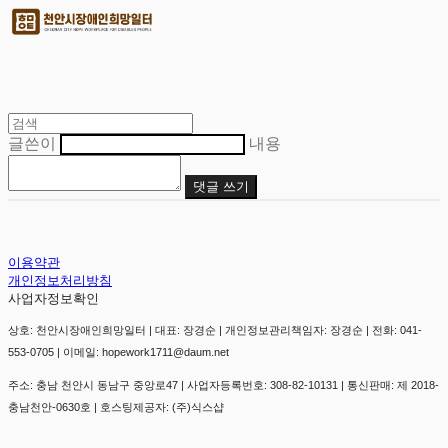
글쓴이
내용
댓글 쓰기
이용약관
개인정보처리방침
사업자정보확인
상호: 천안시장애인희망일터 | 대표: 장경순 | 개인정보관리책임자: 장경순 | 전화: 041-
553-0705 | 이메일: hopework1711@daum.net
주소: 충남 천안시 동남구 중앙로47 | 사업자등록번호:
308-82-10131
| 통신판매:
제 2018-
충남천안-0630호
| 호스팅제공자: (주)식스샵