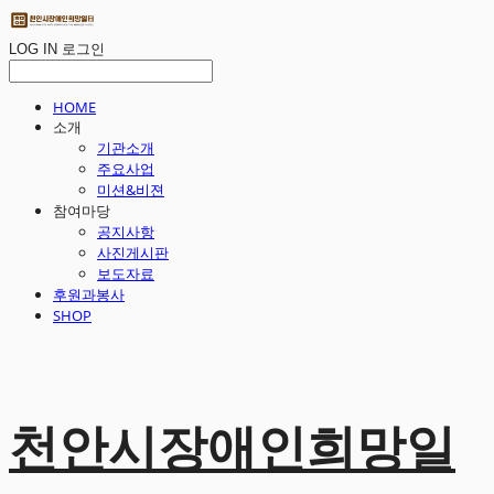
LOG IN
로그인
HOME
소개
기관소개
주요사업
미션&비젼
참여마당
공지사항
사진게시판
보도자료
후원과봉사
SHOP
천안시장애인희망일