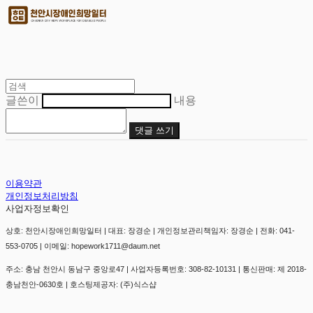
글쓴이
내용
댓글 쓰기
이용약관
개인정보처리방침
사업자정보확인
상호: 천안시장애인희망일터 | 대표: 장경순 | 개인정보관리책임자: 장경순 | 전화: 041-
553-0705 | 이메일: hopework1711@daum.net
주소: 충남 천안시 동남구 중앙로47 | 사업자등록번호:
308-82-10131
| 통신판매:
제 2018-
충남천안-0630호
| 호스팅제공자: (주)식스샵